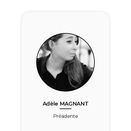
: Présidente - édition Les
Actuellement
Cousines / Co-fondatrice - label & édition
LC Music
Édition musicale / Combo
Intervenante :
95 - Atelier de Cédric - Pôle Info Musique à
Marseille
Assistante édition chez
Auparavant :
Upton Park Publishing (Matmatah /
Svinkels, etc.). Chargée de production, de
communication et administratrice chez No
Adèle MAGNANT
Time Records (Label & Studio
d'enregistrement : Lacrim / Mister You /
Présidente
Sexion D’Assaut).